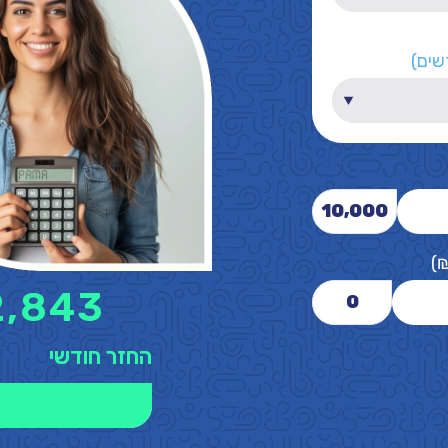
שים)
10,000
)
2,843
0
החזר חודשי