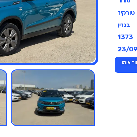
סוחר
טורקיז
בנזין
1373
23/0
ך אותו