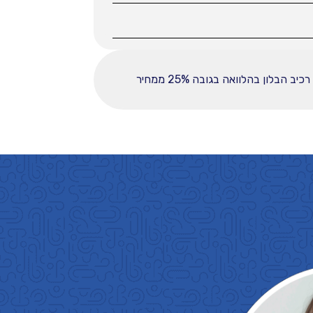
ההחזר החודשי לחודש המפורט לעיל מבוסס על עסקה הכוללת מקדמה בסך 37225, ובפריסה ל-60 תשלומים. רכיב הבלון בהלוואה בגובה 25% ממחיר