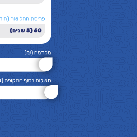
פריסת ההלוואה (חוד
מקדמה (₪)
תשלום בסוף התקופה (₪