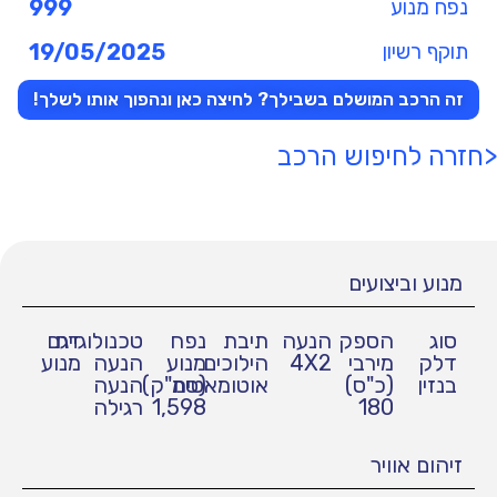
נפח מנוע
999
תוקף רשיון
19/05/2025
זה הרכב המושלם בשבילך? לחיצה כאן ונהפוך אותו לשלך!
<חזרה לחיפוש הרכב
מנוע וביצועים
סוג
הספק
הנעה
תיבת
נפח
טכנולוגיית
דגם
דלק
מירבי
4X2
הילוכים
מנוע
הנעה
מנוע
בנזין
(כ"ס)
אוטומאטית
(סמ"ק)
הנעה
180
1,598
רגילה
זיהום אוויר