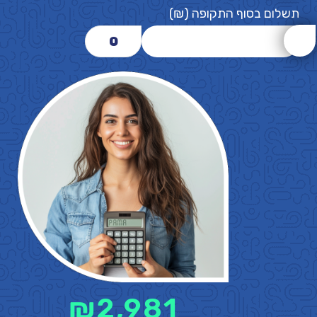
תשלום בסוף התקופה (₪)
0
₪
2,981