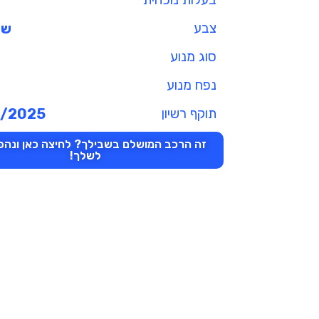
צבע
שנ
סוג מנוע
נפח מנוע
תוקף רשיון
6/2025
זה הרכב המושלם בשבילך? לחיצה כאן ונהפו
לשלך!