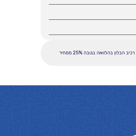
ההחזר החודשי לחודש המפורט לעיל מבוסס על עסקה הכוללת מקדמה בסך 37225, ובפריסה ל-60 תשלומים. רכיב הבלון בהלוואה בגובה 25% ממחיר