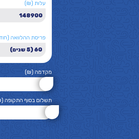
עלות (₪)
פריסת ההלוואה (חוד
מקדמה (₪)
תשלום בסוף התקופה (₪