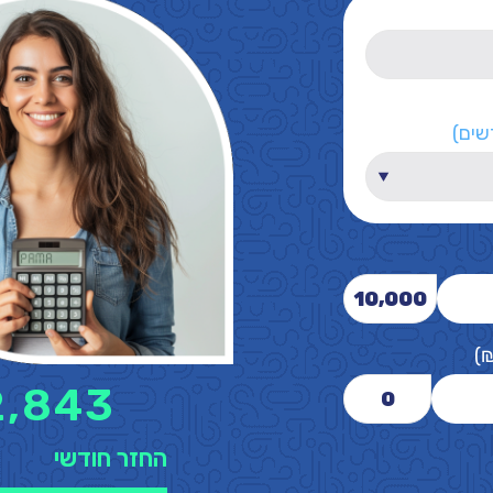
שים)
10,000
)
2,843
0
החזר חודשי