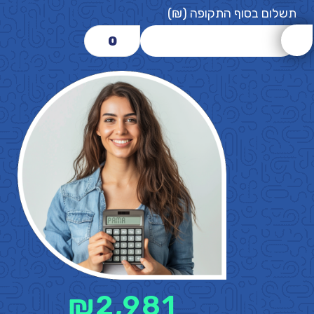
תשלום בסוף התקופה (₪)
0
₪
2,981