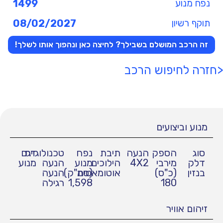
נפח מנוע
1499
תוקף רשיון
08/02/2027
זה הרכב המושלם בשבילך? לחיצה כאן ונהפוך אותו לשלך!
<חזרה לחיפוש הרכב
מנוע וביצועים
סוג
הספק
הנעה
תיבת
נפח
טכנולוגיית
דגם
דלק
מירבי
4X2
הילוכים
מנוע
הנעה
מנוע
בנזין
(כ"ס)
אוטומאטית
(סמ"ק)
הנעה
180
1,598
רגילה
זיהום אוויר