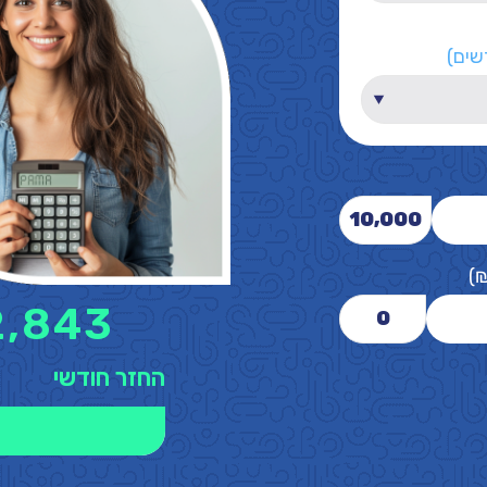
שים)
10,000
)
2,843
0
החזר חודשי