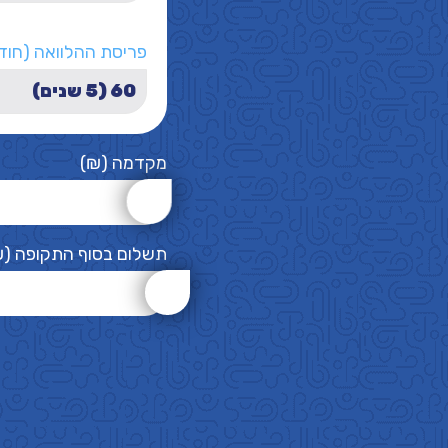
פריסת ההלוואה (חוד
מקדמה (₪)
תשלום בסוף התקופה (₪