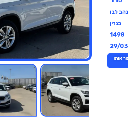
סוחר
הב לבן
בנזין
1498
29/0
ך אותו