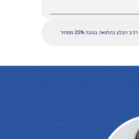
ההחזר החודשי לחודש המפורט לעיל מבוסס על עסקה הכוללת מקדמה בסך 37225, ובפריסה ל-60 תשלומים. רכיב הבלון בהלוואה בגובה 25% ממחיר