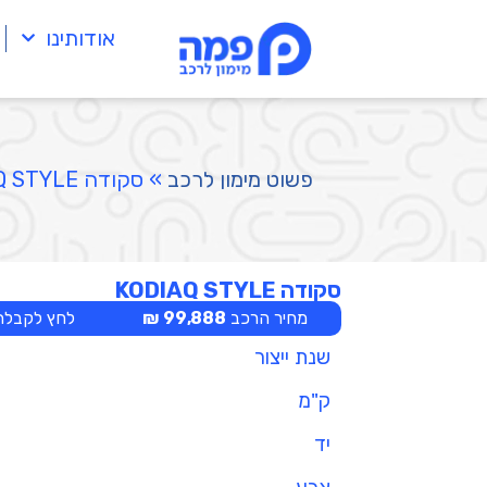
אודותינו
פשוט מימון לרכב
»
סקודה KODIAQ STYLE
סקודה KODIAQ STYLE
מחיר הרכב
99,888 ₪
לחץ לקבלת 
שנת ייצור
ק"מ
יד