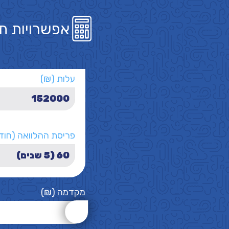
אפשרויות ת
עלות (₪)
פריסת ההלוואה (חוד
מקדמה (₪)