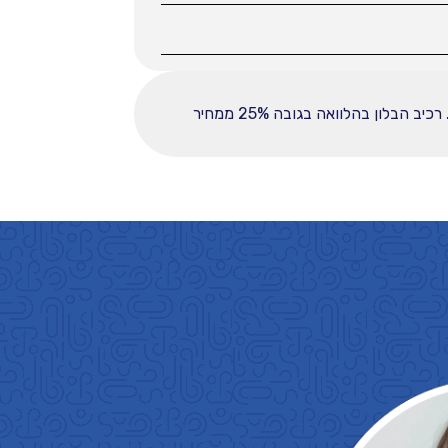
ההחזר החודשי לחודש המפורט לעיל מבוסס על עסקה הכוללת מקדמה בסך 38000, ובפריסה ל-60 תשלומים. רכיב הבלון בהלוואה בגובה 25% ממחיר