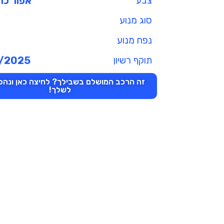
צבע
אפור כה
סוג מנוע
נפח מנוע
תוקף רשיון
/2025
זה הרכב המושלם בשבילך? לחיצה כאן ונהפו
לשלך!