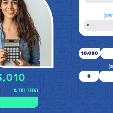
שים)
10,000
)
3,010
0
החזר חודשי