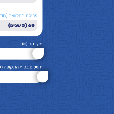
פריסת ההלוואה (חוד
מקדמה (₪)
תשלום בסוף התקופה (₪