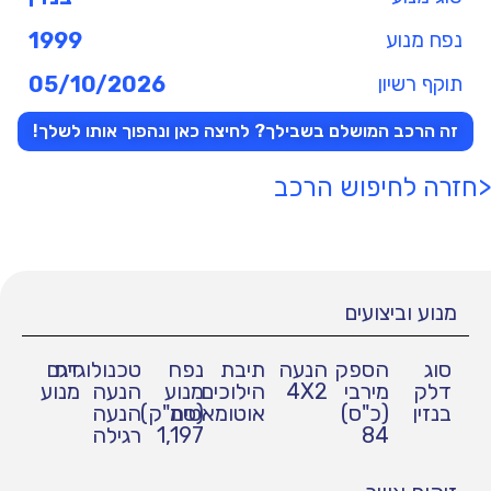
נפח מנוע
1999
תוקף רשיון
05/10/2026
זה הרכב המושלם בשבילך? לחיצה כאן ונהפוך אותו לשלך!
<חזרה לחיפוש הרכב
מנוע וביצועים
סוג
הספק
הנעה
תיבת
נפח
טכנולוגיית
דגם
דלק
מירבי
4X2
הילוכים
מנוע
הנעה
מנוע
בנזין
(כ"ס)
אוטומאטית
(סמ"ק)
הנעה
84
1,197
רגילה