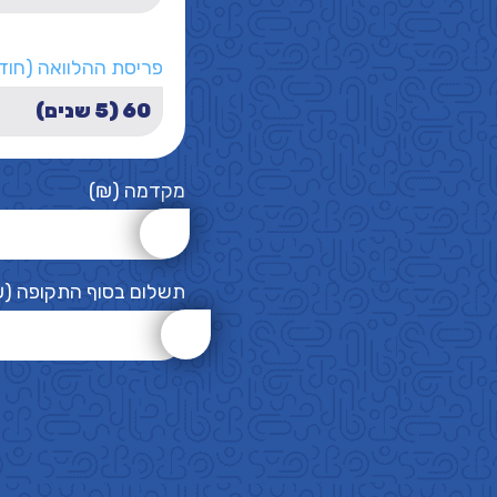
פריסת ההלוואה (חוד
מקדמה (₪)
תשלום בסוף התקופה (₪