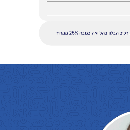
ההחזר החודשי לחודש המפורט לעיל מבוסס על עסקה הכוללת מקדמה בסך 36000, ובפריסה ל-60 תשלומים. רכיב הבלון בהלוואה בגובה 25% ממחיר