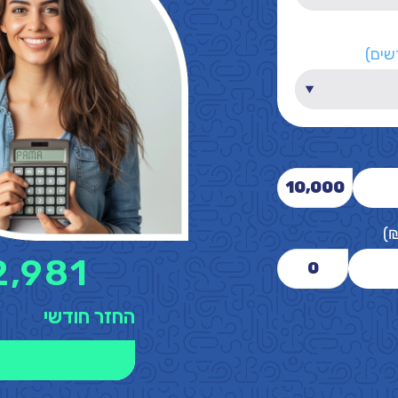
שים)
10,000
)
2,981
0
החזר חודשי