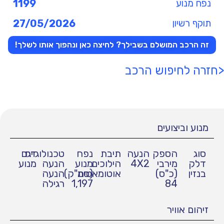
נפח מנוע
1199
תוקף רשיון
27/05/2026
זה הרכב המושלם בשבילך? לחיצה כאן ונהפוך אותו לשלך!
<חזרה לחיפוש הרכב
מנוע וביצועים
סוג
הספק
הנעה
תיבת
נפח
טכנולוגיית
דגם
דלק
מירבי
4X2
הילוכים
מנוע
הנעה
מנוע
בנזין
(כ"ס)
אוטומאטית
(סמ"ק)
הנעה
84
1,197
רגילה
זיהום אוויר