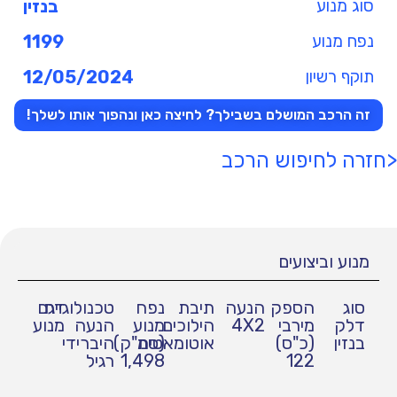
סוג מנוע
בנזין
נפח מנוע
1199
תוקף רשיון
12/05/2024
זה הרכב המושלם בשבילך? לחיצה כאן ונהפוך אותו לשלך!
<חזרה לחיפוש הרכב
מנוע וביצועים
סוג
הספק
הנעה
תיבת
נפח
טכנולוגיית
דגם
דלק
מירבי
4X2
הילוכים
מנוע
הנעה
מנוע
בנזין
(כ"ס)
אוטומאטית
(סמ"ק)
היברידי
122
1,498
רגיל