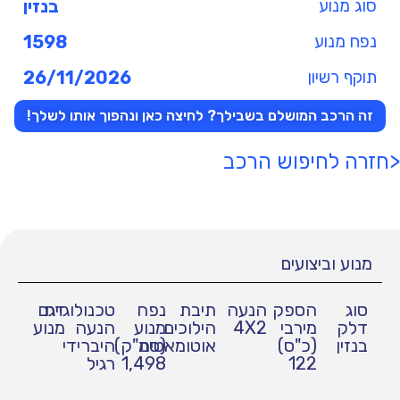
סוג מנוע
בנזין
נפח מנוע
1598
תוקף רשיון
26/11/2026
זה הרכב המושלם בשבילך? לחיצה כאן ונהפוך אותו לשלך!
<חזרה לחיפוש הרכב
מנוע וביצועים
סוג
הספק
הנעה
תיבת
נפח
טכנולוגיית
דגם
דלק
מירבי
4X2
הילוכים
מנוע
הנעה
מנוע
בנזין
(כ"ס)
אוטומאטית
(סמ"ק)
היברידי
122
1,498
רגיל