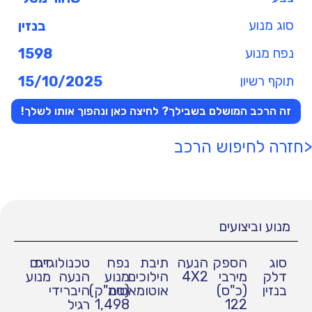
סוג מנוע
בנזין
נפח מנוע
1598
תוקף רשיון
15/10/2025
זה הרכב המושלם בשבילך? לחיצה כאן ונהפוך אותו לשלך!
<חזרה לחיפוש הרכב
מנוע וביצועים
סוג
הספק
הנעה
תיבת
נפח
טכנולוגיית
דגם
דלק
מירבי
4X2
הילוכים
מנוע
הנעה
מנוע
בנזין
(כ"ס)
אוטומאטית
(סמ"ק)
היברידי
122
1,498
רגיל