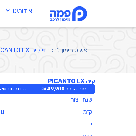
אודותינו
פשוט מימון לרכב
»
קיה PICANTO LX
קיה PICANTO LX
מחיר הרכב
49,900 ₪
החזר חודשי
₪
שנת ייצור
ק"מ
00
יד