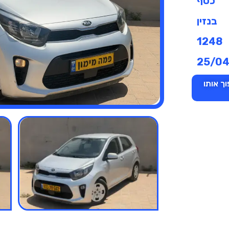
כסף
בנזין
1248
25/0
ך אותו