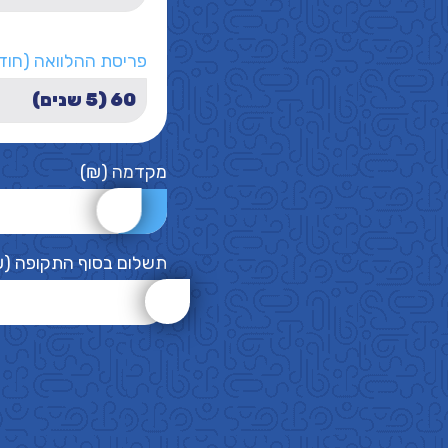
פריסת ההלוואה (חוד
מקדמה (₪)
תשלום בסוף התקופה (₪