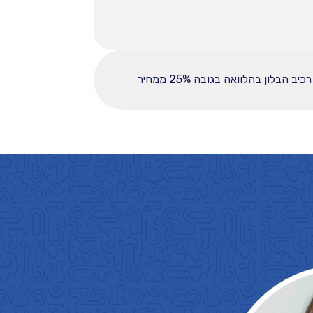
ההחזר החודשי לחודש המפורט לעיל מבוסס על עסקה הכוללת מקדמה בסך 18750, ובפריסה ל-60 תשלומים. רכיב הבלון בהלוואה בגובה 25% ממחיר