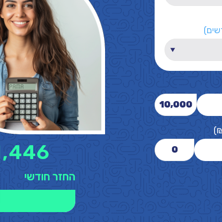
שים)
10,000
)
1,446
0
החזר חודשי