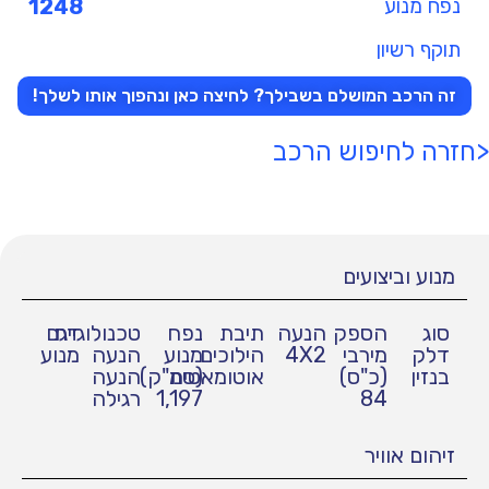
נפח מנוע
1248
תוקף רשיון
זה הרכב המושלם בשבילך? לחיצה כאן ונהפוך אותו לשלך!
<חזרה לחיפוש הרכב
מנוע וביצועים
סוג
הספק
הנעה
תיבת
נפח
טכנולוגיית
דגם
דלק
מירבי
4X2
הילוכים
מנוע
הנעה
מנוע
בנזין
(כ"ס)
אוטומאטית
(סמ"ק)
הנעה
84
1,197
רגילה
זיהום אוויר