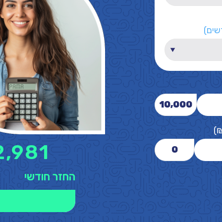
שים)
10,000
)
2,981
0
החזר חודשי