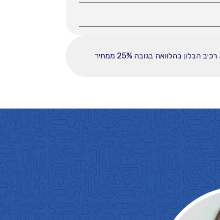
ההחזר החודשי לחודש המפורט לעיל מבוסס על עסקה הכוללת מקדמה בסך 36000, ובפריסה ל-60 תשלומים. רכיב הבלון בהלוואה בגובה 25% ממחיר