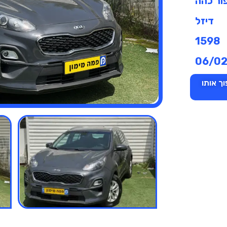
ור כהה
דיזל
1598
06/0
ך אותו