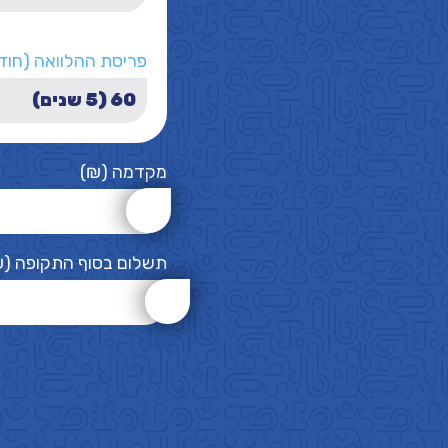
פריסת ההלוואה (חוד
מקדמה (₪)
תשלום בסוף התקופה (₪