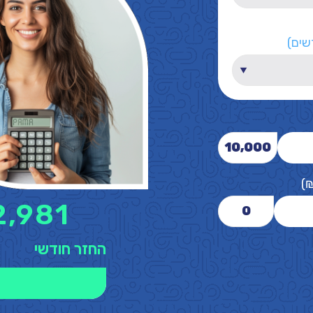
שים)
10,000
)
2,981
0
החזר חודשי