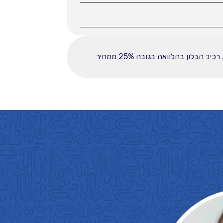
ההחזר החודשי לחודש המפורט לעיל מבוסס על עסקה הכוללת מקדמה בסך 36000, ובפריסה ל-60 תשלומים. רכיב הבלון בהלוואה בגובה 25% ממחיר