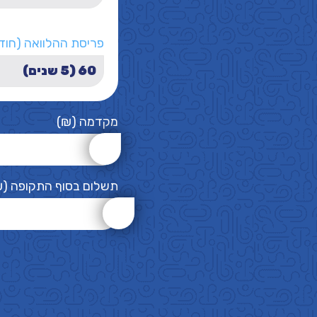
פריסת ההלוואה (חוד
מקדמה (₪)
תשלום בסוף התקופה (₪