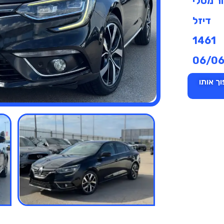
ר מטלי
דיזל
1461
06/0
ך אותו