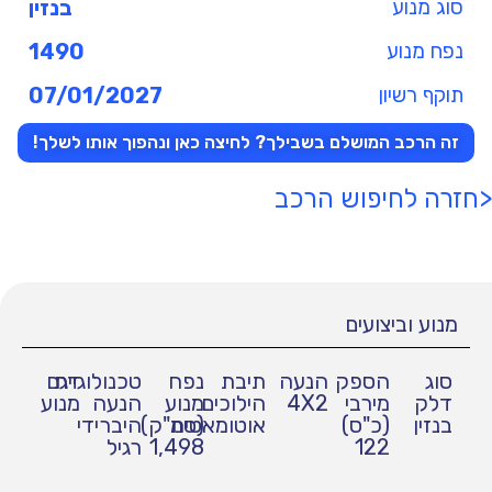
סוג מנוע
בנזין
נפח מנוע
1490
תוקף רשיון
07/01/2027
זה הרכב המושלם בשבילך? לחיצה כאן ונהפוך אותו לשלך!
<חזרה לחיפוש הרכב
מנוע וביצועים
סוג
הספק
הנעה
תיבת
נפח
טכנולוגיית
דגם
דלק
מירבי
4X2
הילוכים
מנוע
הנעה
מנוע
בנזין
(כ"ס)
אוטומאטית
(סמ"ק)
היברידי
122
1,498
רגיל