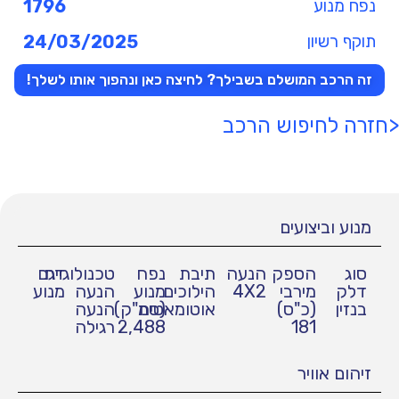
נפח מנוע
1796
תוקף רשיון
24/03/2025
זה הרכב המושלם בשבילך? לחיצה כאן ונהפוך אותו לשלך!
<חזרה לחיפוש הרכב
מנוע וביצועים
סוג
הספק
הנעה
תיבת
נפח
טכנולוגיית
דגם
דלק
מירבי
4X2
הילוכים
מנוע
הנעה
מנוע
בנזין
(כ"ס)
אוטומאטית
(סמ"ק)
הנעה
181
2,488
רגילה
זיהום אוויר